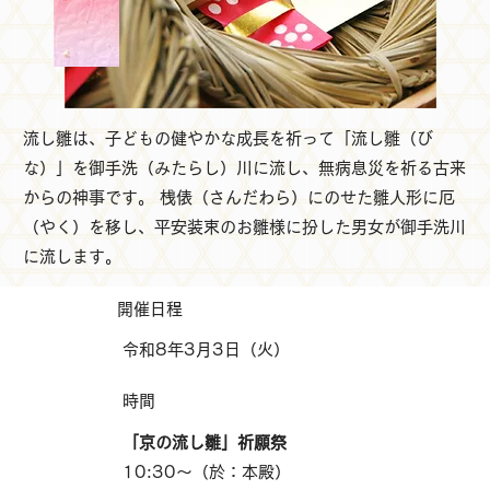
流し雛は、子どもの健やかな成長を祈って「流し雛（び
な）」を御手洗（みたらし）川に流し、無病息災を祈る古来
からの神事です。 桟俵（さんだわら）にのせた雛人形に厄
（やく）を移し、平安装束のお雛様に扮した男女が御手洗川
に流します。
開催日程
令和8年3月3日（火）
時間
「京の流し雛」祈願祭
10:30〜（於：本殿）