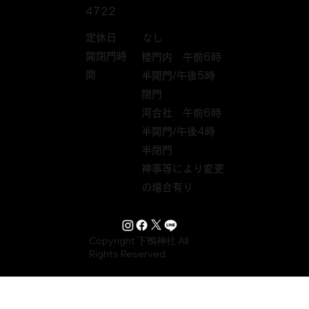
4722
定休日
なし
開閉門時
楼門内 午前6時
間
半開門/午後5時
閉門
河合社 午前6時
半開門/午後4時
半閉門
神事等により変更
の場合有り
Copyright 下鴨神社 All
Rights Reserved.