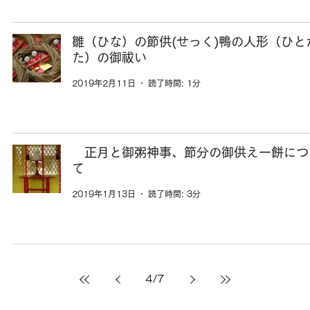
雛（ひな）の節供(せっく)鴨の人形（ひと
た）の御祓い
2019年2月11日
読了時間: 1分
正月と御粥神事、節分の御供えー餅につ
て
2019年1月13日
読了時間: 3分
4
/
7