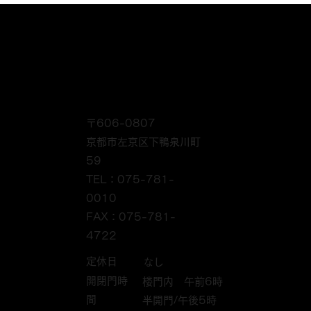
〒606-0807
京都市左京区下鴨泉川町
59
TEL：075-781-
0010
FAX：075-781-
4722
定休日
なし
開閉門時
楼門内 午前6時
間
半開門/午後5時