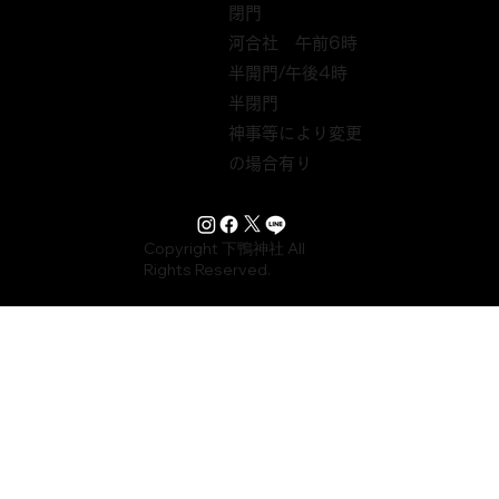
閉門
河合社 午前6時
半開門/午後4時
半閉門
神事等により変更
の場合有り
Copyright 下鴨神社 All
Rights Reserved.