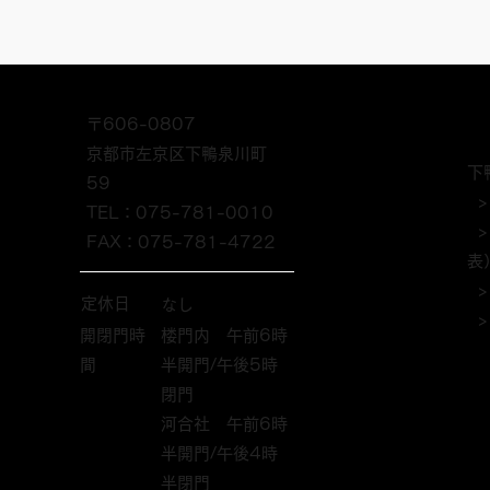
第４回 下鴨神社杯たんぼラグ
ビー in 京都洛北・静原 開
催報告
〒606-0807
京都市左京区下鴨泉川町
下
59
>
TEL：075-781-0010
FAX：075-781-4722
表
定休日
なし
>
開閉門時
楼門内 午前6時
間
半開門/午後5時
閉門
河合社 午前6時
半開門/午後4時
半閉門