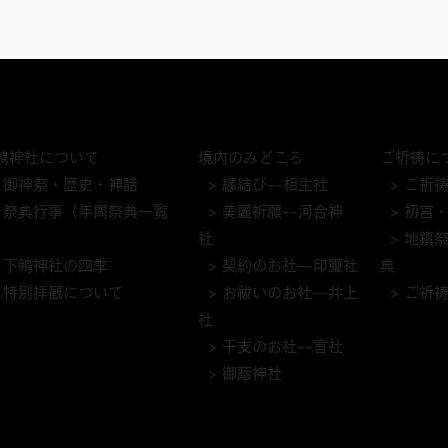
鴨神社について
境内のみどころ
ご祈祷に
 御神祭・歴史・神話
> 縁結び--相生社
> ご祈
> 祭典行事（年間祭典一覧
> 美麗祈願--河合神
> 初宮
）
社
> 地鎮
> 下鴨神社の四季
> 契約のお社--印璽社
典
 特別拝観について
> お祓いのお社--井上
> ご祈
社
> 干支のお社--言社
> 御蔭神社