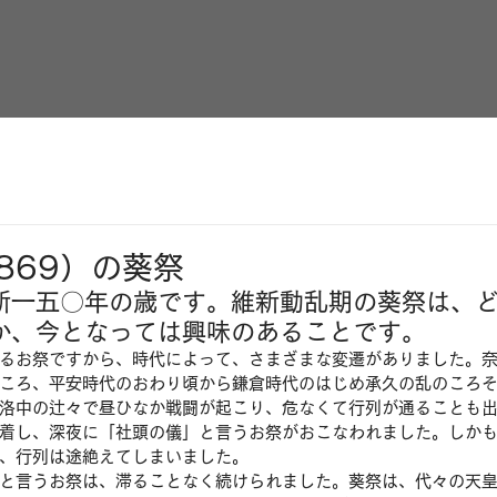
869）の葵祭
新一五〇年の歳です。維新動乱期の葵祭は、
か、今となっては興味のあることです。
るお祭ですから、時代によって、さまざまな変遷がありました。
ころ、平安時代のおわり頃から鎌倉時代のはじめ承久の乱のころ
洛中の辻々で昼ひなか戦闘が起こり、危なくて行列が通ることも
着し、深夜に「社頭の儀」と言うお祭がおこなわれました。しか
、行列は途絶えてしまいました。
と言うお祭は、滞ることなく続けられました。葵祭は、代々の天