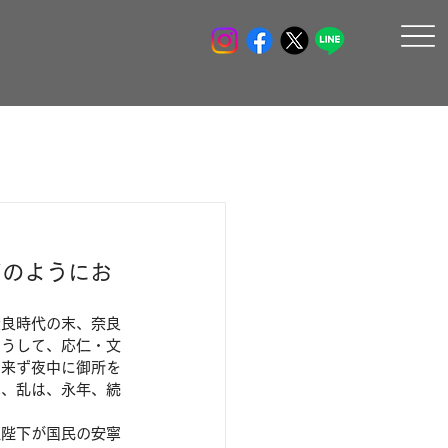
どのようにお
奈良時代の末、奈良
そうして、応仁・文
出来ず夜中に御所を
も、乱は、永年、続
皇陛下が国民の安寧