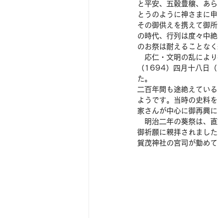
と平安、五穀豊穣、あら
とうのように神さまに申
その御供えを携えて御所
の時代、行列は度々中絶
のお祭は耐えることなく
　応仁・文明の乱により
（1694）四月十八日
た。　　　
二百年間も途絶えている
ようです。当時の史料を
家さんが中心に御再興に
　明治二年の葵祭は、直
御祈願に親拝されました
賀茂神社の宮司が勤めて