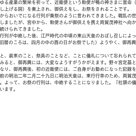
ゆる産業の繁栄を祈って、近衛使という勅使が鴨の神さまに宣命
し上げる詞）を奏上され、御供えをし、お祭をされることです。
からおいでになる行列が葵祭のように言われてきました。戦乱の
しましたが、宮中から、勅使さんが御供えを携え両賀茂神社へ向
続けられてきました。
行列が中絶した後、江戸時代の中頃の東山天皇のおぼし召しによ
（旧暦のころは、四月の中の酉の日がお祭でした）ようやく、御再
と、装束のこと、祭具のことなど、ことに儀礼について忘れられ
みると、御再興には、大変なようすがうかがえます。野々宮定基
なり、御再興後、初の近衛使には、ご自身がお勤めになった記録
前の明治二年二月二十九日に明治天皇は、東行行幸のため、両賀
。よって、お祭の行列は、中絶することになりました。「社頭の
います。