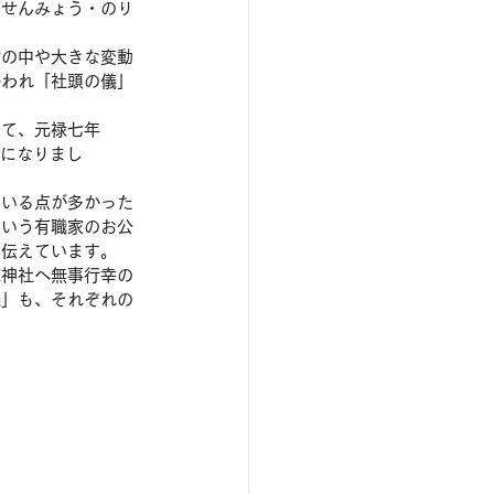
（せんみょう・のり
世の中や大きな変動
かわれ「社頭の儀」
って、元禄七年
興になりまし
ている点が多かった
という有職家のお公
を伝えています。
茂神社へ無事行幸の
儀」も、それぞれの