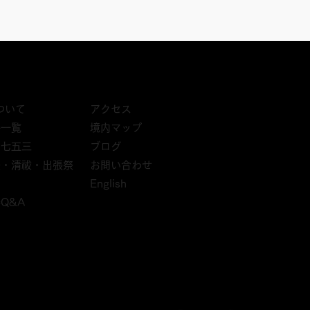
アクセス
ついて
境内マップ
祷一覧
ブログ
・七五三
お問い合わせ
祭・清祓・出張祭
English
祷Q&A