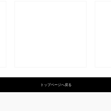
トップページへ戻る
御手
葵祭の斎王さまの例祭