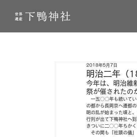
2018年5月7日
明治二年（1
今年は、明治維
祭が催されたの
　一五〇〇年も続いてい
の都から長岡京へ遷都の
明の乱が始まった頃と、
行列が出て下鴨神社へ到
きついに二〇〇年ちかく
　その間も「社頭の儀」