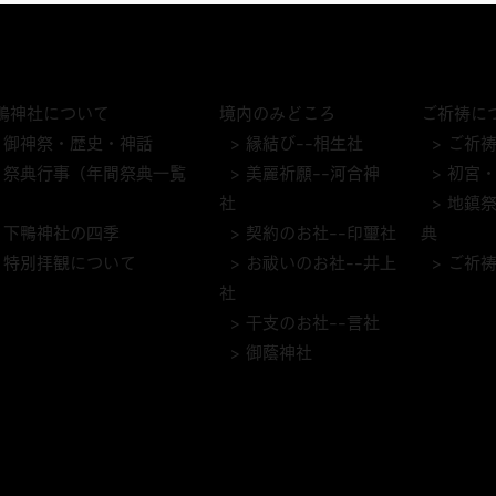
鴨神社について
境内のみどころ
ご祈祷に
 御神祭・歴史・神話
> 縁結び--相生社
> ご祈
> 祭典行事（年間祭典一覧
> 美麗祈願--河合神
> 初宮
）
社
> 地鎮
> 下鴨神社の四季
> 契約のお社--印璽社
典
 特別拝観について
> お祓いのお社--井上
> ご祈
社
> 干支のお社--言社
> 御蔭神社