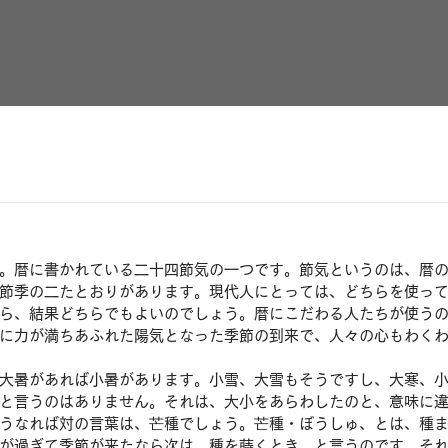
。暦に書かれている二十四節気の一つです。節気というのは、暦
節季の二たとおりがあります。現代人にとっては、どちらを使っ
ら、結果どちらでもよいのでしょう。暦にこだわる人たちが使う
に力が満ちあふれた陽気となった季節の到来で、人々の心もわく
大暑があれば小暑があります。小雪、大雪もそうですし、大寒、
と言うのはありません。それは、大小をあらわしたのと、意味に
うなれば対の言葉は、芒種でしょう。芒種・ぼうしゅ、とは、種
が過ぎて季節が来たなら次は、種を蒔くとき、と言うのです。そ