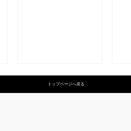
トップページへ戻る
御手
葵祭の斎王さまの例祭