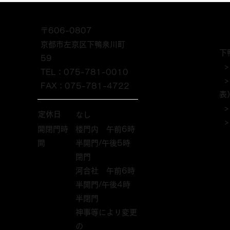
ビー in 京都洛北・静原 開
催報告
〒606-0807
京都市左京区下鴨泉川町
下
59
>
TEL：075-781-0010
FAX：075-781-4722
表
定休日
なし
>
開閉門時
楼門内 午前6時
間
半開門/午後5時
閉門
河合社 午前6時
半開門/午後4時
半閉門
神事等により変更
の