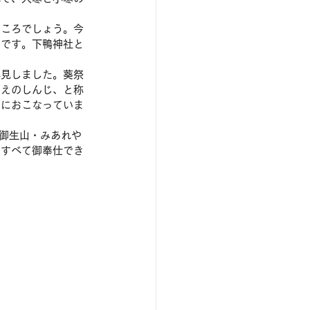
月ころでしょう。今
日です。下鴨神社と
拝見しました。葵祭
うえのしんじ、と称
ずにおこなっていま
る御生山・みあれや
にすべて御奉仕でき