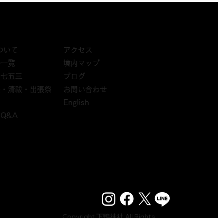
アクセス
ついて
境内マップ
祷一覧
ブログ
・七五三
お問い合わせ
祭・清祓・出張祭
English
祷Q&A
Copyright 下鴨神社 All Rights