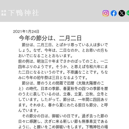
2021年1月24日
今年の節分は、二月二日
　節分は、二月三日、とばかり思っている人は多いで
しょう。なぜ、今年は、二日なのか、とお思いの方も
おいでになることとおもいます。
前の例は、明治三十年までさかのぼってのこと、一二
四年ぶりのようです。そうか、と思えば令和六年にま
た二日になるというのです。不思議なことです。ちな
みに今年の初午祭は三日となるようです。
　節分は、暦のうえの問題で旧暦（太陰太陽暦のこ
と）の時代、日本の季節、春夏秋冬の四つの季節を暦
のうえに表しているのは、立春、立夏、立秋、立冬と
しています。したがって、節分は、一年間に四回あり
ます。それゆえ、春から夏にわたる前日も節分、と呼
んでいます。
　その節分の日は、御祓いの日です。過ぎ去った節の
日々に感謝し、次ぎに来る新しい節も無事息災である
ように、と願いをこめ御祓いをします。下鴨神社の場