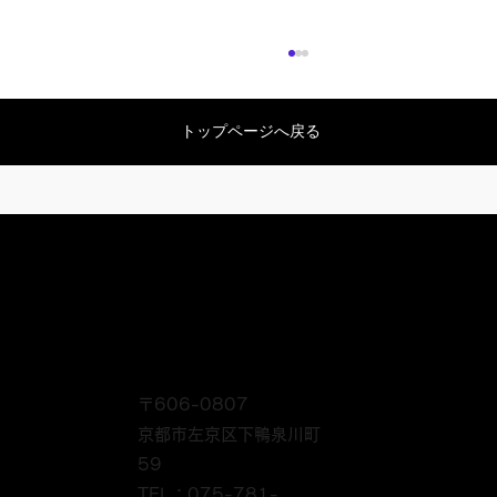
トップページへ戻る
葵祭の斎王さまの例祭
〒606-0807
京都市左京区下鴨泉川町
59
TEL：075-781-