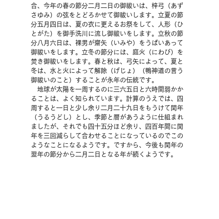
合、今年の春の節分二月二日の御祓いは、梓弓（あず
さゆみ）の弦をとどろかせて御祓いします。立夏の節
分五月四日は、夏の衣に更えるお祭をして、人形（ひ
とがた）を御手洗川に流し御祓いをします。立秋の節
分八月六日は、裸男が齋矢（いみや）をうばいあって
御祓いをします。立冬の節分には、庭火（にわび）を
焚き御祓いをします。春と秋は、弓矢によって、夏と
冬は、水と火によって解除（げじょ）（鴨神道の言う
御祓いのこと）することが永年の伝統です。
　地球が太陽を一周するのに三六五日と六時間弱かか
ることは、よく知られています。計算のうえでは、四
周すると一日と少し余り二月二十九日をもうけて閏年
（うるうどし）とし、季節と暦があうように仕組まれ
ましたが、それでも四十五分ほど余り、四百年間に閏
年を三回減らして合わせることになっているのでこの
ようなことになるようです。ですから、今後も閏年の
翌年の節分から二月二日となる年が続くようです。