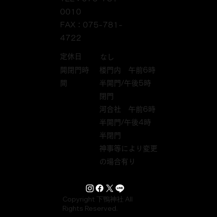
0010
FAX：075-781-
4722
定休日
なし
開閉門時
楼門内 午前6時
間
半開門/午後5時
閉門
河合社 午前6時
半開門/午後4時
半閉門
神事等により変更
の場合有り
Copyright 下鴨神社 All
Rights Reserved.