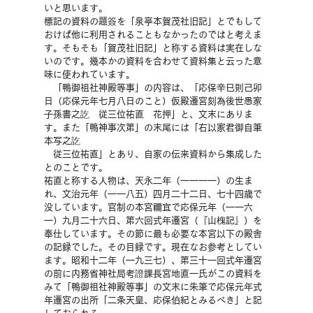
いと思います。
標記の資料の題簽を「泉亭本賀茂社旧記」とでもして
おけば他に利用されることもなかったのではと考えま
す。そもそも「賀茂社旧記」と称する資料は実在しな
いのです。幾本かの資料を合わせて資料集と云った意
味に使われています。
　「鴨御祖社神殿等事」の内容は、「応保辛巳則己卯
日（応保元年七月八日のこと）仮殿遷宮刻為後世愚家
子孫書之訖　従三位祐直　花押」と、文末にありま
す。また「鴨神事次第」の末尾には「右以家君御自筆
本写之訖
　従三位祐直」とあり、自家の伝来資料から集成した
とのことです。
祐直と称する人物は、天永二年（一一一一）の生ま
れ、文治元年（一一八五）四月二十二日、七十四歳で
没しています。官制の本宮禰宜で応保元年（一一六
一）九月二十六日、第六回式年遷宮（『山槐記』）を
奉仕しています。その節に最も必要な本宮以下の殿舎
の記録でした。その目録です。現在なお参考としてい
ます。昭和十二年（一九三七）、第三十一回式年遷宮
の前に内務省神社局考證課長宮地直一氏がこの資料を
みて「鴨御祖社神殿等事」の文末に朱筆で応保元年式
年遷宮の出所「二条天皇、応保伯紀とみるべき」と記