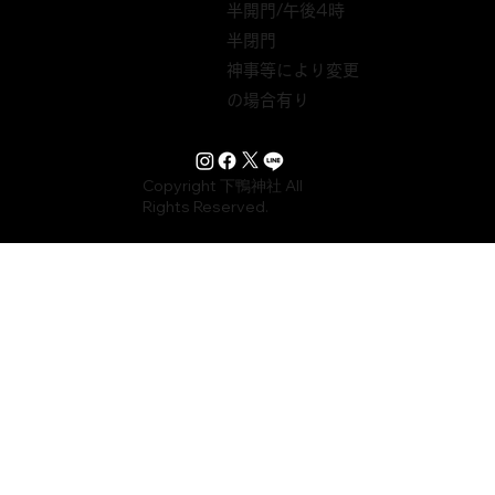
半開門/午後4時
半閉門
神事等により変更
の場合有り
Copyright 下鴨神社 All
Rights Reserved.