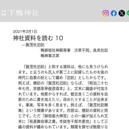
2021年3月1日
神社資料を読む 10
　―賀茂社旧記
　　　　　　鴨御祖社神殿等事　次第不同、具見社記
　　　　　　鴨神事次第
　「賀茂社旧記」と称する資料は、他にも見うけられ
ます。と云うのも氏人が家ごとに記録したものを後の
時代に自家の記として纏め「旧記」としたからです。
例えば、標記の「賀茂社旧記」ならば、「明治二十七
年七月、京都泉亭俊彦造本」と、文末に識語が付加さ
れています。他家からすれば、都合良くこの資料を自
家のために書き加えたり、改めたりすることが出来ま
す。事実、写本を多く見ます。例えば、「賀茂社記類
集」という類書があります。内容は、標記の資料と同
じです。ただ「御祖皇大神宮」との一編が加えられ文
末に「祐直卿自筆之書。本誌有干梨木家也」として三
編の資料が纏められています。類題を探せば数限りな